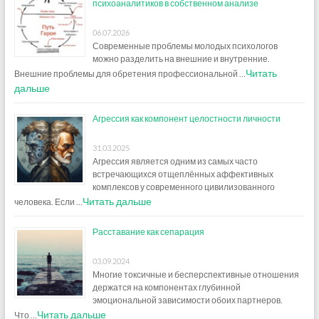
психоаналитиков в собственном анализе
06.07.2026
Современные проблемы молодых психологов
можно разделить на внешние и внутренние.
Читать
Внешние проблемы для обретения профессиональной …
дальше
Агрессия как компонент целостности личности
31.03.2025
Агрессия является одним из самых часто
встречающихся отщеплённых аффективных
комплексов у современного цивилизованного
Читать дальше
человека. Если …
Расставание как сепарация
03.09.2024
Многие токсичные и бесперспективные отношения
держатся на компонентах глубинной
эмоциональной зависимости обоих партнеров.
Читать дальше
Что …