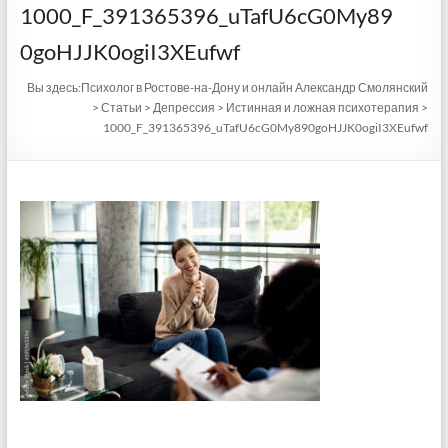
1000_F_391365396_uTafU6cG0My89
0goHJJK0ogiI3XEufwf
Вы здесь:
Психолог в Ростове-на-Дону и онлайн Александр Смолянский
>
Статьи
>
Депрессия
>
Истинная и ложная психотерапия
>
1000_F_391365396_uTafU6cG0My890goHJJK0ogiI3XEufwf