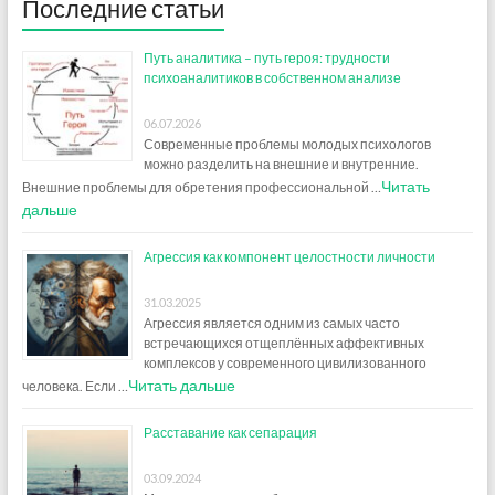
Последние статьи
Путь аналитика – путь героя: трудности
психоаналитиков в собственном анализе
06.07.2026
Современные проблемы молодых психологов
можно разделить на внешние и внутренние.
Читать
Внешние проблемы для обретения профессиональной …
дальше
Агрессия как компонент целостности личности
31.03.2025
Агрессия является одним из самых часто
встречающихся отщеплённых аффективных
комплексов у современного цивилизованного
Читать дальше
человека. Если …
Расставание как сепарация
03.09.2024