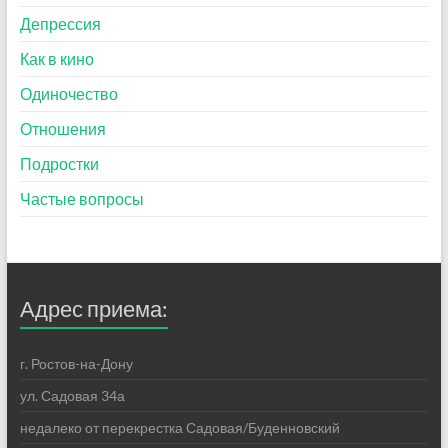
Депрессия
Как в кино
Одиночество
Отношения
Подростки
Частые вопросы
Адрес приема:
г. Ростов-на-Дону
ул. Садовая 34а
недалеко от перекрестка Садовая/Буденновский