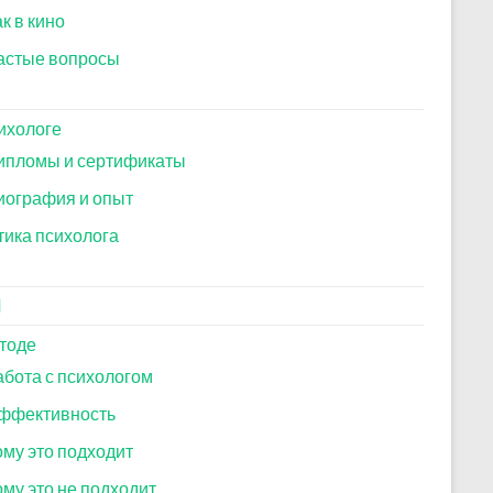
к в кино
астые вопросы
ихологе
ипломы и сертификаты
иография и опыт
тика психолога
И
тоде
абота с психологом
ффективность
ому это подходит
ому это не подходит