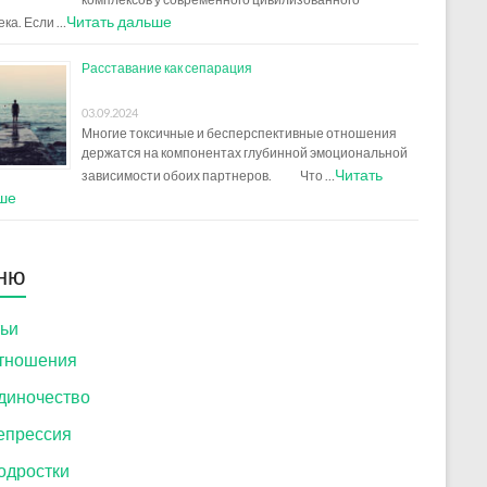
Читать дальше
ека. Если …
Расставание как сепарация
03.09.2024
Многие токсичные и бесперспективные отношения
держатся на компонентах глубинной эмоциональной
Читать
зависимости обоих партнеров. Что …
ше
ню
ьи
тношения
диночество
епрессия
одростки