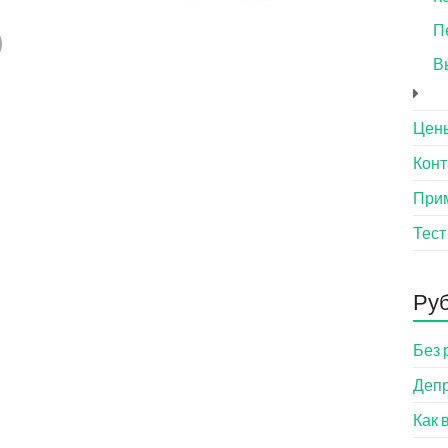
П
В
Цен
Конт
При
Тест
Ру
Без 
Деп
Как 