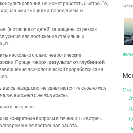
 консультирования, не может работать быстро. То,
челов
 над нашими эмоциями, поведением, и
е, (в отличие от детей) защищены от резких
ся усилия для достижения стабильных
щит.
даль
вить
насколько сильно невротические
жизни. Проще говоря,
результат от глубинной
завершения психологической проработки сама
Ме
нее.
дываясь назад, многие удивляются:
«я словно жил
Стат
ате, а может и не жил вовсе».
О
илий и ресурсов.
О
ю на конкретные вопросы в течении 1-2 встреч.
Д
олговременная постоянная работа.
П