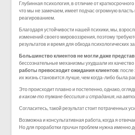
Глубинная психология, в отличие от краткосрочного
что мы не замечаем, имеет подчас огромную власть
реагированием.
Благодаря устойчивости нашей психики, мы, взрослы
изменений своего мировоззрения, поэтому требуют
результатов и время для обхода психологических за
Большинство клиентов не могли даже предста
бессознательные механизмы ухудшали их качество 
работы превосходит ожидания клиентов:
после 
их жизнь становится лучше, чем когда-либо была ра
Это происходит плавно и постепенно, однако, огля
в каком-то тумане бессилия и страдания, на автом
Согласитесь, такой результат стоит потраченных ус
Возможна и консультативная работа, когда я отвеча
Но для проработки
причин
проблем нужна именно д