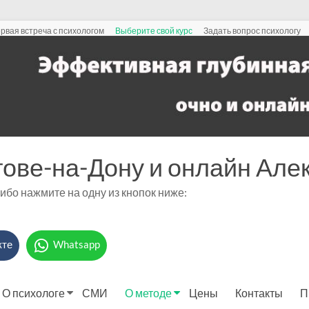
рвая встреча с психологом
Выберите свой курс
Задать вопрос психологу
тове-на-Дону и онлайн Ал
либо нажмите на одну из кнопок ниже:
кте
Whatsapp
О психологе
СМИ
О методе
Цены
Контакты
П