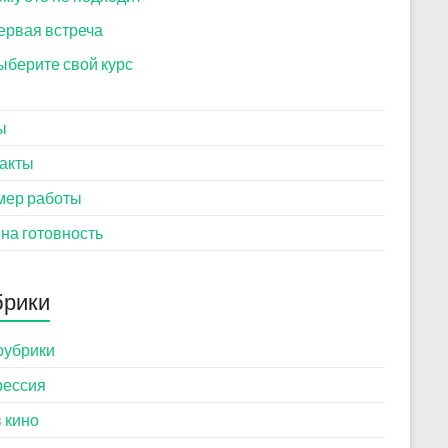
ервая встреча
ыберите свой курс
ы
акты
мер работы
 на готовность
брики
рубрики
рессия
в кино