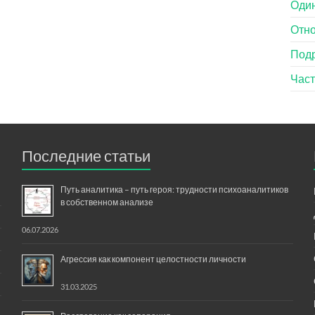
Оди
Отн
Под
Час
Последние статьи
Путь аналитика – путь героя: трудности психоаналитиков
в собственном анализе
06.07.2026
Агрессия как компонент целостности личности
31.03.2025