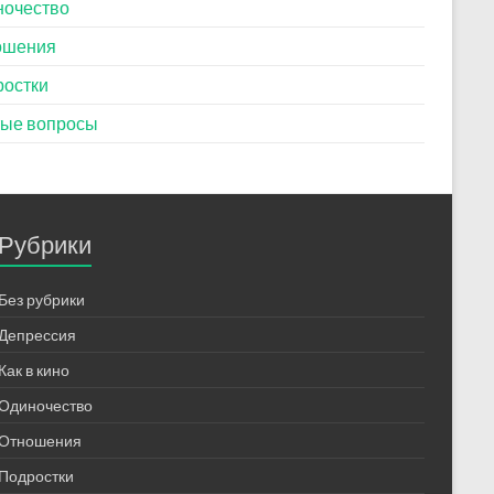
ночество
ошения
ростки
тые вопросы
Рубрики
Без рубрики
Депрессия
Как в кино
Одиночество
Отношения
Подростки