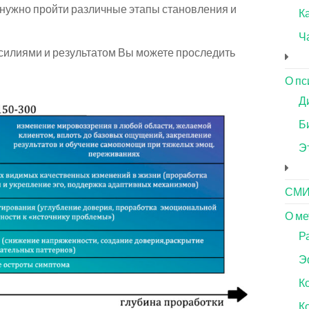
 нужно пройти различные этапы становления и
Ка
Ч
илиями и результатом Вы можете проследить
О пс
Д
Б
Э
СМ
О ме
Р
Э
К
К