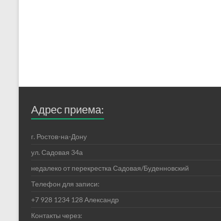
Адрес приема:
г. Ростов-на-Дону
ул. Садовая 34а
недалеко от перекрестка Садовая/Буденновский
Телефон для записи:
+7 928 1234 128 Александр
Контакты через: