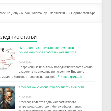
стове-на-Дону и онлайн Александр Смолянский
>
Выберите свой курс
ледние статьи
Путь аналитика – путь героя: трудности
психоаналитиков в собственном анализе
06.07.2026
Современные проблемы молодых психологов можно
разделить на внешние и внутренние. Внешние
Читать дальше
емы для обретения профессиональной …
Агрессия как компонент целостности личности
31.03.2025
Агрессия является одним из самых часто
встречающихся отщеплённых аффективных
комплексов у современного цивилизованного