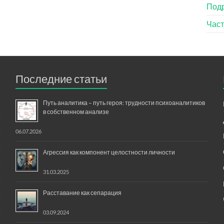
Под
Час
Последние статьи
Путь аналитика – путь героя: трудности психоаналитиков
в собственном анализе
06.07.2026
Агрессия как компонент целостности личности
31.03.2025
Расставание как сепарация
03.09.2024