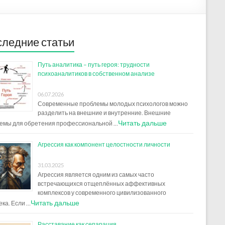
ледние статьи
Путь аналитика – путь героя: трудности
психоаналитиков в собственном анализе
06.07.2026
Современные проблемы молодых психологов можно
разделить на внешние и внутренние. Внешние
Читать дальше
емы для обретения профессиональной …
Агрессия как компонент целостности личности
31.03.2025
Агрессия является одним из самых часто
встречающихся отщеплённых аффективных
комплексов у современного цивилизованного
Читать дальше
ека. Если …
Расставание как сепарация