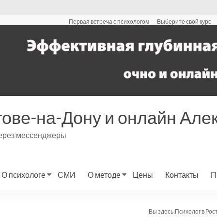
Первая встреча с психологом
Выберите свой курс
тове-на-Дону и онлайн Ал
через мессенджеры
О психологе
СМИ
О методе
Цены
Контакты
П
Вы здесь:
Психолог в Ро