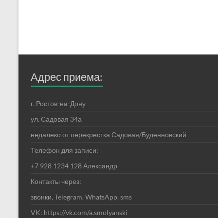
Адрес приема:
г. Ростов-на-Дону
ул. Садовая 34а
недалеко от перекрестка Садовая/Буденновский
Телефон для записи:
+7 928 1234 128 Александр
Контакты через:
звонки, Telegram, WhatsApp, sms
VK: https://vk.com/a.smolyanski