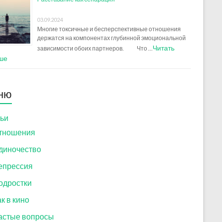
03.09.2024
Многие токсичные и бесперспективные отношения
держатся на компонентах глубинной эмоциональной
Читать
зависимости обоих партнеров. Что …
ше
ню
ьи
тношения
диночество
епрессия
одростки
к в кино
астые вопросы