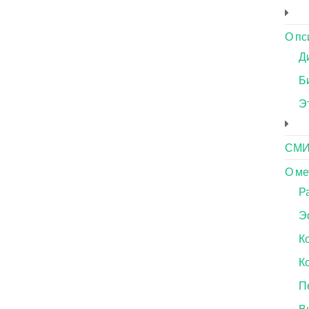
О пс
Д
Б
Э
СМ
О ме
Р
Э
К
К
П
В