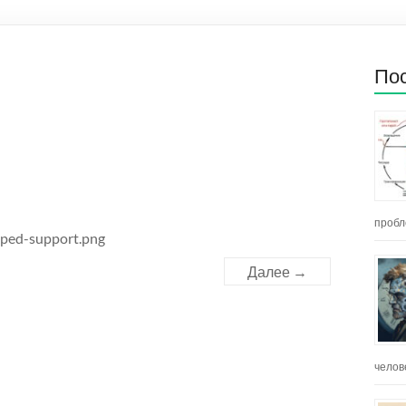
Пос
пробл
pped-support.png
Далее →
челов