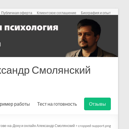
Публичная оферта
Клиентское соглашение
Биография и опыт
ександр Смолянский
ример работы
Тест на готовность
Отзывы
стове-на-Дону и онлайн Александр Смолянский
>
cropped-support.png