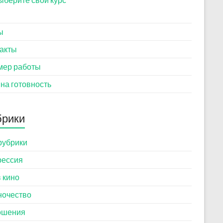
ы
акты
мер работы
 на готовность
брики
рубрики
рессия
в кино
ночество
ошения