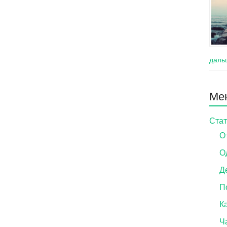
даль
Ме
Стат
О
О
Д
П
Ка
Ч