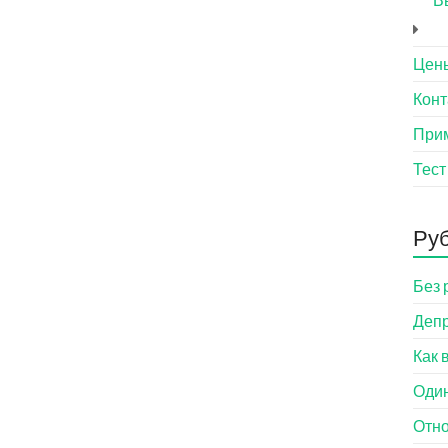
Цен
Конт
При
Тест
Ру
Без 
Деп
Как 
Оди
Отн