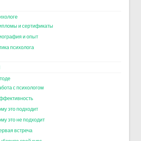
ихологе
ипломы и сертификаты
иография и опыт
тика психолога
И
тоде
абота с психологом
ффективность
ому это подходит
ому это не подходит
ервая встреча
ыберите свой курс