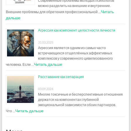
Современные проблемы молодых психологов
можно разделить на внешние и внутренние.
Читать
Внешние проблемы для обретения профессиональной …
дальше
Агрессия как компонент целостности личности
31.03.2025
Агрессия является одним из самых часто
встречающихся отщеплённых аффективных
комплексов у современного цивилизованного
Читать дальше
человека. Если …
Расставание как сепарация
03.09.2024
Многие токсичные и бесперспективные отношения
держатся на компонентах глубинной
эмоциональной зависимости обоих партнеров.
Читать дальше
Что …