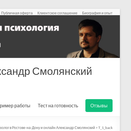
Публичная оферта
Клиентское соглашение
Биография и опыт
ександр Смолянский
ример работы
Тест на готовность
Отзывы
холог в Ростове-на-Дону и онлайн Александр Смолянский
>
T_1_back