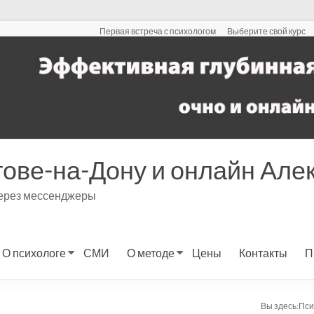
Первая встреча с психологом
Выберите свой курс
тове-на-Дону и онлайн Ал
через мессенджеры
О психологе
СМИ
О методе
Цены
Контакты
П
Вы здесь:
Пси