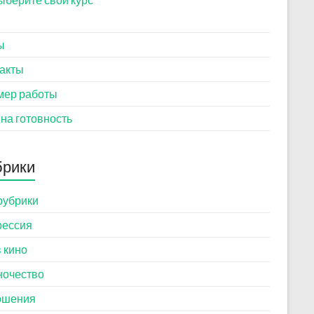
ы
акты
мер работы
 на готовность
брики
рубрики
рессия
в кино
ночество
ошения