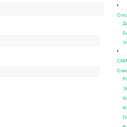
О пс
Д
Б
Э
СМ
О ме
Р
Э
К
К
П
В