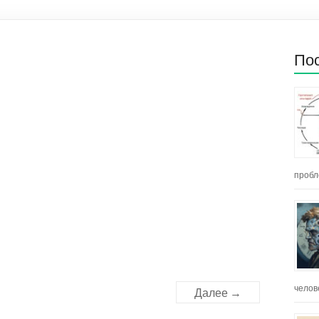
Пос
пробл
челов
Далее →