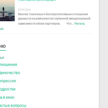
03.09.2024
Многие токсичные и бесперспективные отношения
держатся на компонентах глубинной эмоциональной
Читать
зависимости обоих партнеров. Что …
ше
ню
ьи
тношения
диночество
епрессия
одростки
к в кино
астые вопросы