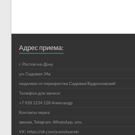
Адрес приема:
г. Ростов-на-Дону
ул. Садовая 34а
недалеко от перекрестка Садовая/Буденновский
Телефон для записи:
+7 928 1234 128 Александр
Контакты через:
звонки, Telegram, WhatsApp, sms
VK: https://vk.com/a.smolyanski