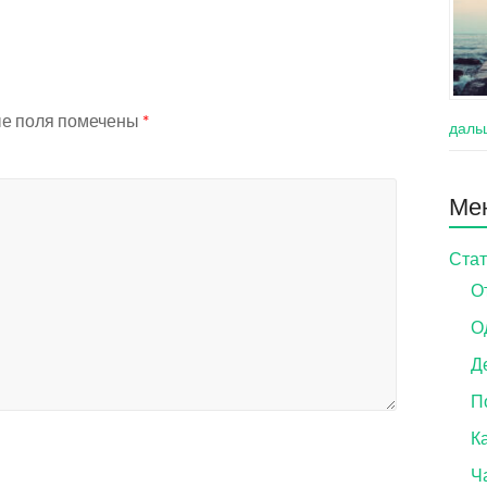
е поля помечены
*
даль
Ме
Стат
О
О
Д
П
Ка
Ч