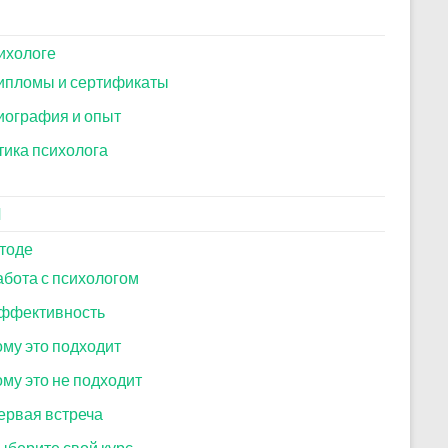
ихологе
ипломы и сертификаты
иография и опыт
тика психолога
И
тоде
абота с психологом
ффективность
ому это подходит
ому это не подходит
ервая встреча
ыберите свой курс