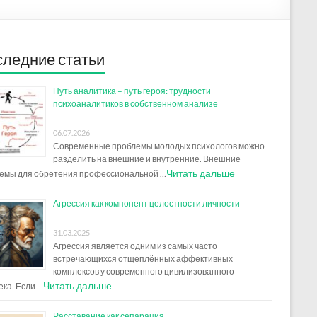
ледние статьи
Путь аналитика – путь героя: трудности
психоаналитиков в собственном анализе
06.07.2026
Современные проблемы молодых психологов можно
разделить на внешние и внутренние. Внешние
Читать дальше
емы для обретения профессиональной …
Агрессия как компонент целостности личности
31.03.2025
Агрессия является одним из самых часто
встречающихся отщеплённых аффективных
комплексов у современного цивилизованного
Читать дальше
ека. Если …
Расставание как сепарация