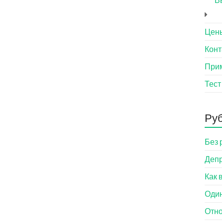
Цен
Конт
При
Тест
Ру
Без 
Деп
Как 
Оди
Отн