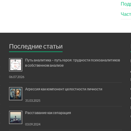
Под
Час
Последние статьи
Путь аналитика – путь героя: трудности психоаналитиков
в собственном анализе
06.07.2026
Агрессия как компонент целостности личности
31.03.2025
Расставание как сепарация
03.09.2024