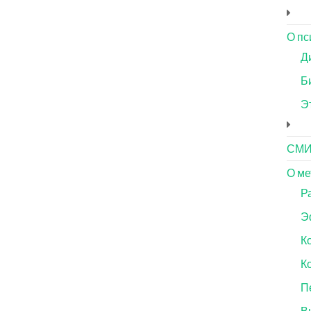
О пс
Д
Б
Э
СМ
О ме
Р
Э
К
К
П
В