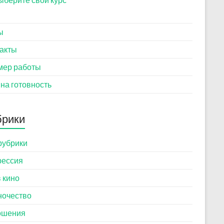
ы
акты
мер работы
 на готовность
брики
рубрики
рессия
в кино
ночество
ошения