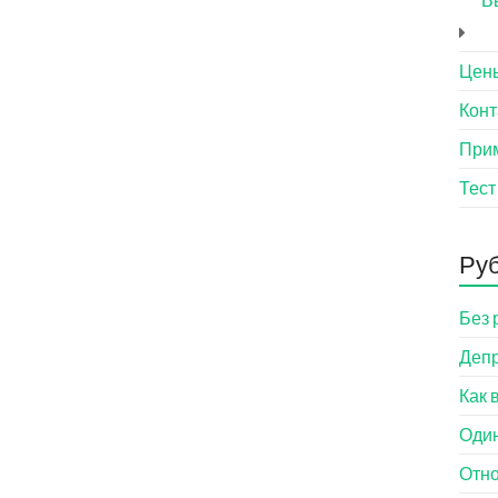
Цен
Конт
При
Тест
Ру
Без 
Деп
Как 
Оди
Отн