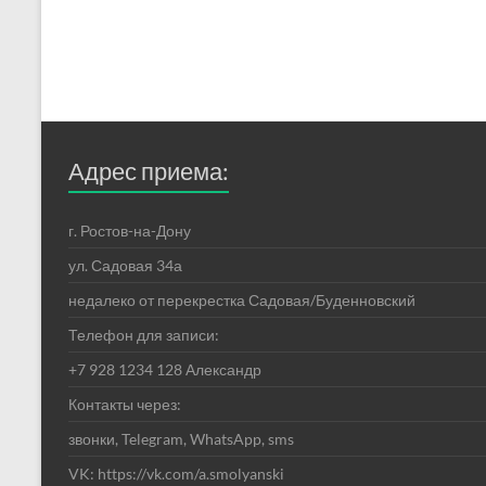
Адрес приема:
г. Ростов-на-Дону
ул. Садовая 34а
недалеко от перекрестка Садовая/Буденновский
Телефон для записи:
+7 928 1234 128 Александр
Контакты через:
звонки, Telegram, WhatsApp, sms
VK: https://vk.com/a.smolyanski