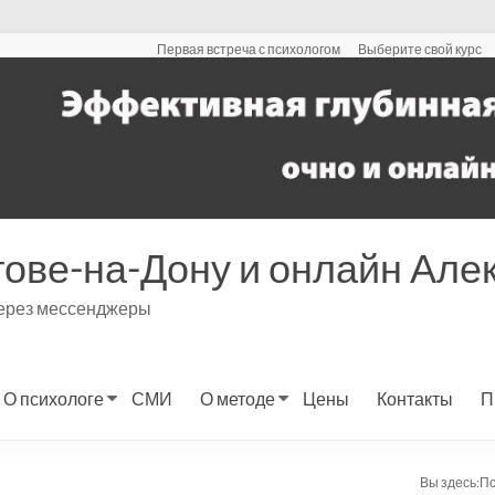
Первая встреча с психологом
Выберите свой курс
тове-на-Дону и онлайн Ал
через мессенджеры
О психологе
СМИ
О методе
Цены
Контакты
П
Вы здесь:
Пс