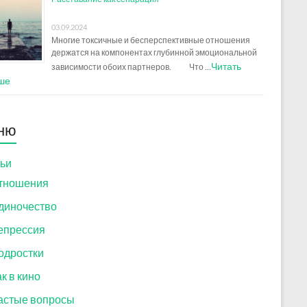
03.09.2024
Многие токсичные и бесперспективные отношения
держатся на компонентах глубинной эмоциональной
Читать
зависимости обоих партнеров. Что …
ше
ню
ьи
тношения
диночество
епрессия
одростки
к в кино
астые вопросы