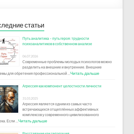
ледние статьи
Путь аналитика – путь героя: трудности
психоаналитиков в собственном анализе
06.07.2026
Современные проблемы молодых психологов можно
разделить на внешние и внутренние. Внешние
Читать дальше
емы для обретения профессиональной …
Агрессия как компонент целостности личности
31.03.2025
Агрессия является одним из самых часто
встречающихся отщеплённых аффективных
комплексов у современного цивилизованного
Читать дальше
ека. Если …
Расставание как сепарация