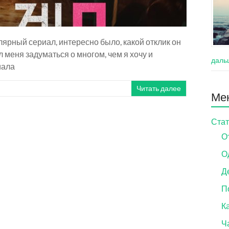
лярный сериал, интересно было, какой отклик он
л меня задуматься о многом, чем я хочу и
даль
иала
Читать далее
Ме
Стат
О
О
Д
П
Ка
Ч