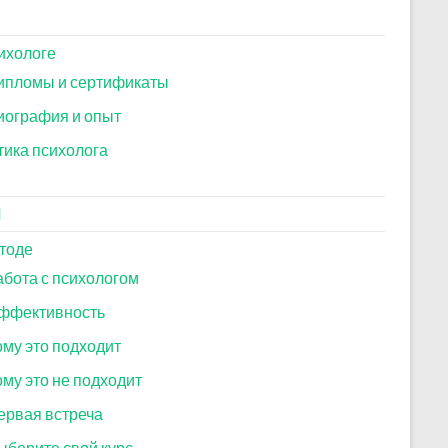
ихологе
ипломы и сертификаты
иография и опыт
тика психолога
И
тоде
абота с психологом
ффективность
ому это подходит
ому это не подходит
ервая встреча
ыберите свой курс