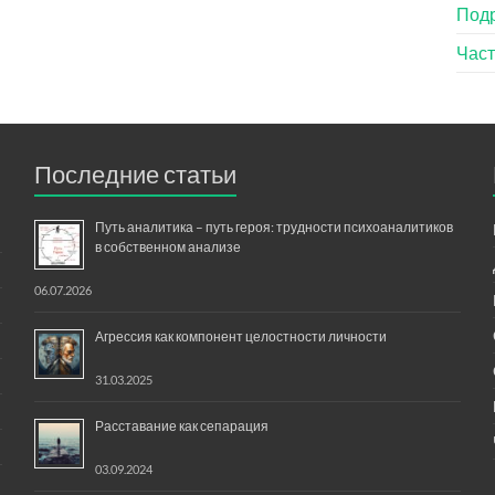
Под
Час
Последние статьи
Путь аналитика – путь героя: трудности психоаналитиков
в собственном анализе
06.07.2026
Агрессия как компонент целостности личности
31.03.2025
Расставание как сепарация
03.09.2024