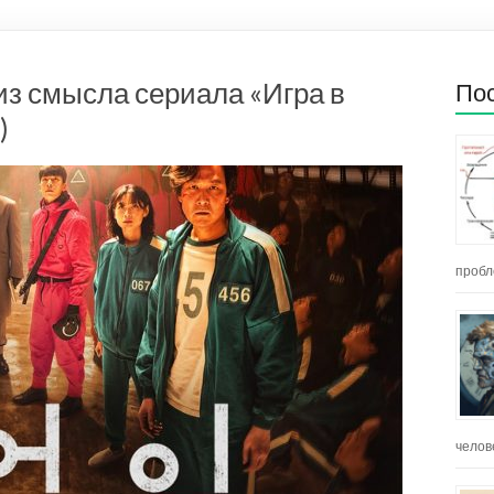
из смысла сериала «Игра в
Пос
)
пробл
челов