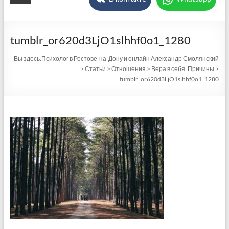
tumblr_or620d3LjO1slhhf0o1_1280
Вы здесь:
Психолог в Ростове-на-Дону и онлайн Александр Смолянский
>
Статьи
>
Отношения
>
Вера в себя. Причины
>
tumblr_or620d3LjO1slhhf0o1_1280