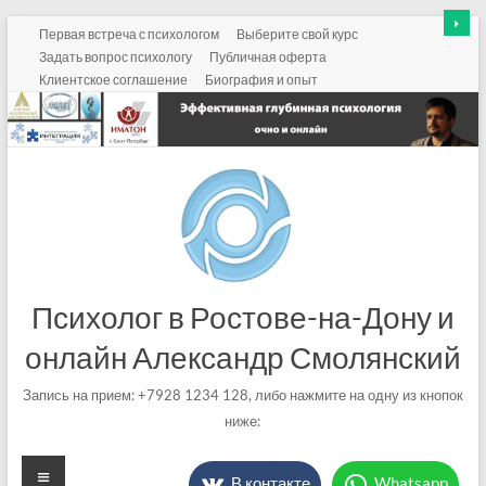
Перейти
Первая встреча с психологом
Выберите свой курс
к
Задать вопрос психологу
Публичная оферта
содержимому
Клиентское соглашение
Биография и опыт
Психолог в Ростове-на-Дону и
онлайн Александр Смолянский
Запись на прием: +7928 1234 128, либо нажмите на одну из кнопок
ниже:
Меню
В контакте
Whatsapp