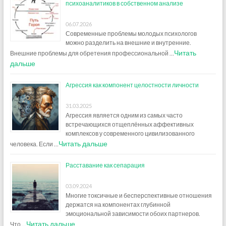
психоаналитиков в собственном анализе
06.07.2026
Современные проблемы молодых психологов
можно разделить на внешние и внутренние.
Читать
Внешние проблемы для обретения профессиональной …
дальше
Агрессия как компонент целостности личности
31.03.2025
Агрессия является одним из самых часто
встречающихся отщеплённых аффективных
комплексов у современного цивилизованного
Читать дальше
человека. Если …
Расставание как сепарация
03.09.2024
Многие токсичные и бесперспективные отношения
держатся на компонентах глубинной
эмоциональной зависимости обоих партнеров.
Читать дальше
Что …