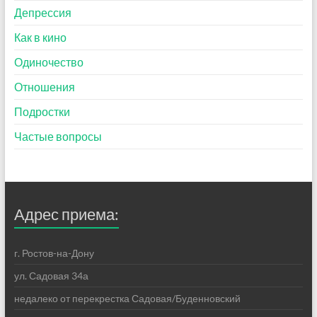
Депрессия
Как в кино
Одиночество
Отношения
Подростки
Частые вопросы
Адрес приема:
г. Ростов-на-Дону
ул. Садовая 34а
недалеко от перекрестка Садовая/Буденновский