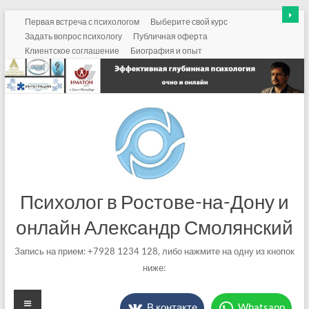
Перейти
Первая встреча с психологом
Выберите свой курс
к
Задать вопрос психологу
Публичная оферта
содержимому
Клиентское соглашение
Биография и опыт
Психолог в Ростове-на-Дону и
онлайн Александр Смолянский
Запись на прием: +7928 1234 128, либо нажмите на одну из кнопок
ниже:
Меню
В контакте
Whatsapp