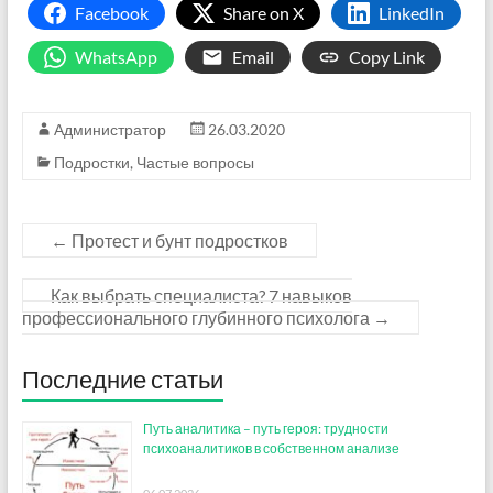
Facebook
Share on X
LinkedIn
WhatsApp
Email
Copy Link
Администратор
26.03.2020
Подростки
,
Частые вопросы
←
Протест и бунт подростков
Как выбрать специалиста? 7 навыков
профессионального глубинного психолога
→
Последние статьи
Путь аналитика – путь героя: трудности
психоаналитиков в собственном анализе