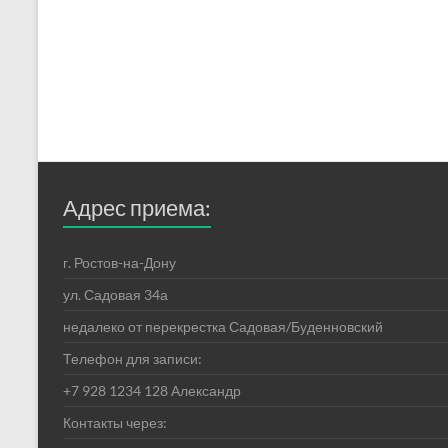
Адрес приема:
г. Ростов-на-Дону
ул. Садовая 34а
недалеко от перекрестка Садовая/Буденновский
Телефон для записи:
+7 928 1234 128 Александр
Контакты через: