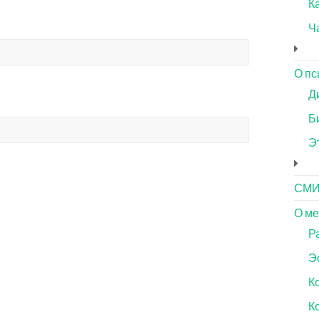
Ка
Ч
О пс
Д
Б
Э
СМ
О ме
Р
Э
К
К