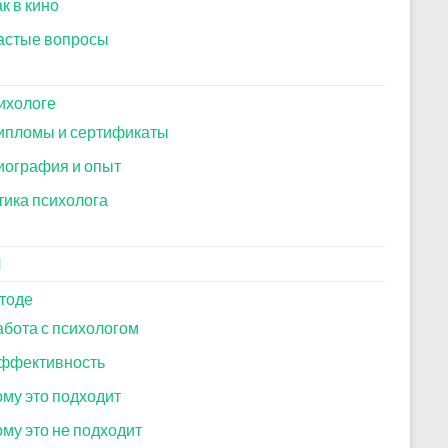
к в кино
астые вопросы
ихологе
ипломы и сертификаты
иография и опыт
тика психолога
И
тоде
абота с психологом
ффективность
ому это подходит
ому это не подходит