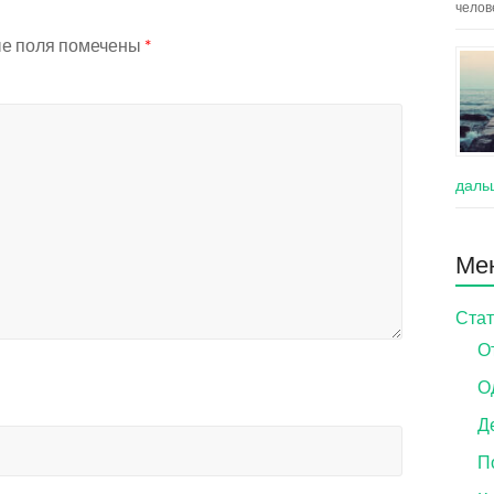
челов
е поля помечены
*
даль
Ме
Стат
О
О
Д
П