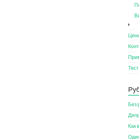
П
В
Цен
Конт
При
Тест
Ру
Без 
Деп
Как 
Оди