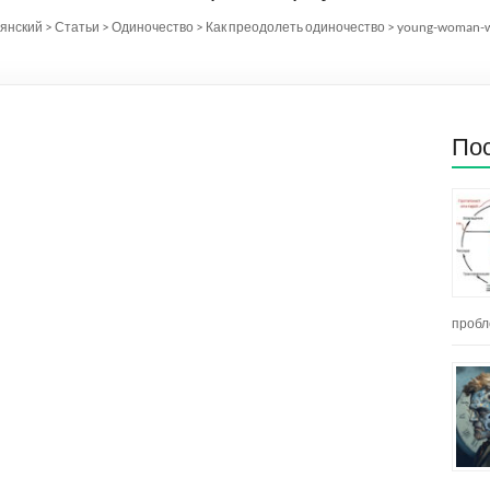
лянский
>
Статьи
>
Одиночество
>
Как преодолеть одиночество
>
young-woman-wa
Пос
пробл