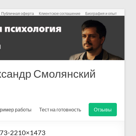
Публичная оферта
Клиентское соглашение
Биография и опыт
ександр Смолянский
ример работы
Тест на готовность
Отзывы
1573-2210×1473