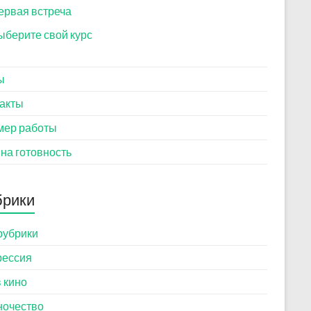
ервая встреча
ыберите свой курс
ы
акты
мер работы
 на готовность
брики
рубрики
рессия
в кино
ночество