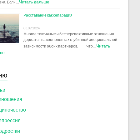
Читать дальше
ека. Если …
Расставание как сепарация
03.09.2024
Многие токсичные и бесперспективные отношения
держатся на компонентах глубинной эмоциональной
Читать
зависимости обоих партнеров. Что …
ше
ню
ьи
тношения
диночество
епрессия
одростки