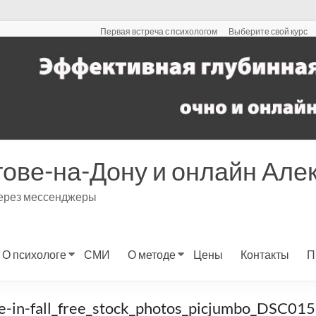
Первая встреча с психологом
Выберите свой курс
тове-на-Дону и онлайн Ал
через мессенджеры
О психологе
СМИ
О методе
Цены
Контакты
П
de-in-fall_free_stock_photos_picjumbo_DSC0