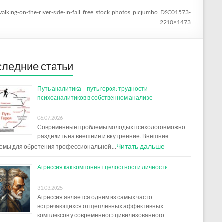
lking-on-the-river-side-in-fall_free_stock_photos_picjumbo_DSC01573-
2210×1473
ледние статьи
Путь аналитика – путь героя: трудности
психоаналитиков в собственном анализе
06.07.2026
Современные проблемы молодых психологов можно
разделить на внешние и внутренние. Внешние
Читать дальше
емы для обретения профессиональной …
Агрессия как компонент целостности личности
31.03.2025
Агрессия является одним из самых часто
встречающихся отщеплённых аффективных
комплексов у современного цивилизованного