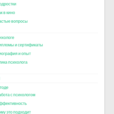
одростки
к в кино
астые вопросы
ихологе
ипломы и сертификаты
иография и опыт
тика психолога
И
тоде
абота с психологом
ффективность
ому это подходит