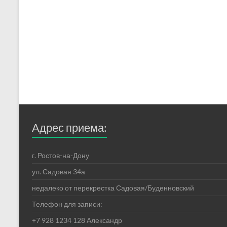
Адрес приема:
г. Ростов-на-Дону
ул. Садовая 34а
недалеко от перекрестка Садовая/Буденновский
Телефон для записи:
+7 928 1234 128 Александр