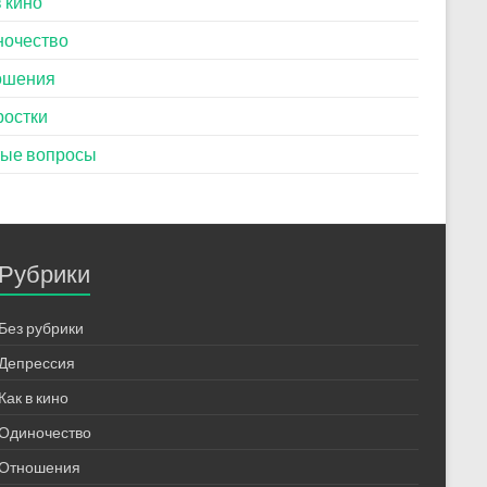
в кино
ночество
ошения
ростки
тые вопросы
Рубрики
Без рубрики
Депрессия
Как в кино
Одиночество
Отношения