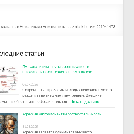
кдоналдс и Нетфликс могут испортить нас
>
black-burger-2210×1473
ледние статьи
Путь аналитика – путь героя: трудности
психоаналитиков в собственном анализе
06.07.2026
Современные проблемы молодых психологов можно
разделить на внешние и внутренние. Внешние
Читать дальше
емы для обретения профессиональной …
Агрессия как компонент целостности личности
31.03.2025
Агрессия является одним из самых часто