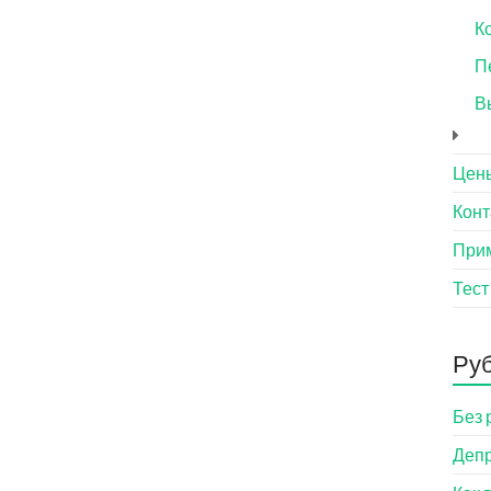
К
П
В
Цен
Конт
При
Тест
Ру
Без 
Деп