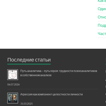
Как 
Оди
Отн
Под
Час
Последние статьи
Путь аналитика – путь героя: трудности психоаналитиков
в собственном анализе
06.07.2026
Агрессия как компонент целостности личности
31.03.2025