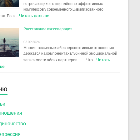
встречающихся отщеплённых аффективных
комплексов у современного цивилизованного
Читать дальше
ека. Если …
Расставание как сепарация
03.09.2024
Многие токсичные и бесперспективные отношения
держатся на компонентах глубинной эмоциональной
Читать
зависимости обоих партнеров. Что …
ше
ню
ьи
тношения
диночество
епрессия