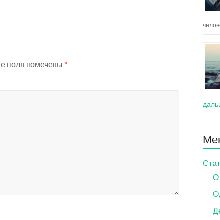
челов
е поля помечены
*
даль
Ме
Стат
О
О
Д