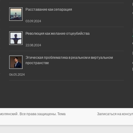
Расставание как сепарация
03.09.2024
Революция как желание отцеубийства
22.08.2024
Этическая проблематика в реальном и виртуальном
пространстве
06.05.2024
Смолянский
. Все права защищены. Тема
Записаться на консул