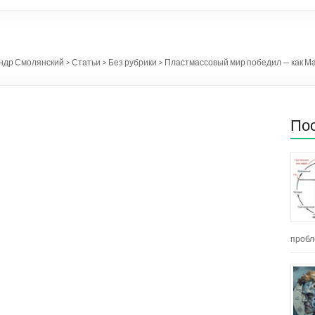
андр Смолянский
>
Статьи
>
Без рубрики
>
Пластмассовый мир победил — как Ма
Пос
пробл