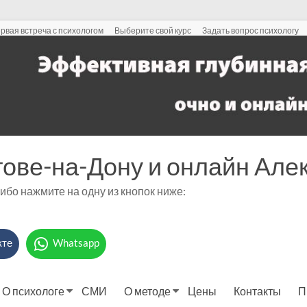
рвая встреча с психологом
Выберите свой курс
Задать вопрос психологу
тове-на-Дону и онлайн Ал
либо нажмите на одну из кнопок ниже:
кте
Whatsapp
О психологе
СМИ
О методе
Цены
Контакты
П