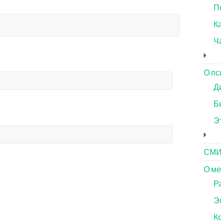
П
Ка
Ч
О пс
Д
Б
Э
СМ
О ме
Р
Э
К