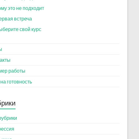
ому это не подходит
ервая встреча
ыберите свой курс
ы
акты
мер работы
 на готовность
брики
рубрики
рессия