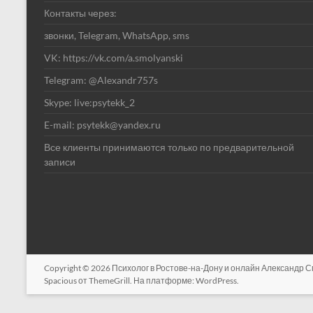
Контакты через:
звонки, Telegram, WhatsApp, sms
VK: https://vk.com/a.smolyanski
Telegram: @Alexandr757s
Skype: live:psytekk_2
E-mail: psytekk@yandex.ru
Все клиенты принимаются только по предварительной
записи
Copyright © 2026
Психолог в Ростове-на-Дону и онлайн Александр 
Spacious
от ThemeGrill. На платформе:
WordPress
.