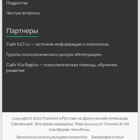
Подростки
Частые вопросы
Партнеры
Сайт b17.ru — источник информации о психологах
Группа психологического центра «Интеграция»
Сайт Via Regina — психологическая помощь, обучение,
развитие
Copyright © 2026
Психолог в Ростове-на-Дону и онлайн Александр
Смолянский
. Все права защищены. Тема
Spacious
от ThemeGrill. На
платформе:
WordPress
.
Записаться на консультацию к психологу
Биография и опыт